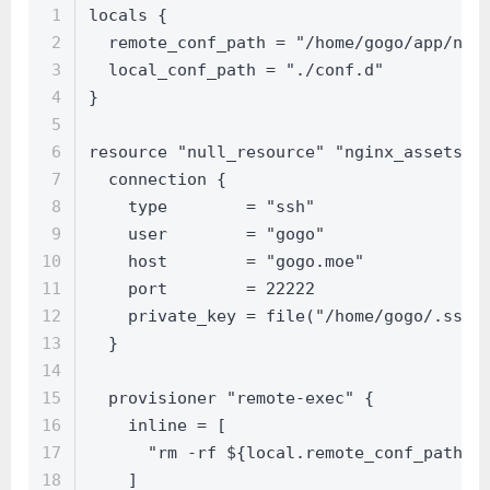
1
locals {
2
  remote_conf_path = "/home/gogo/app/ngi
3
  local_conf_path = "./conf.d"
4
}
5
6
resource "null_resource" "nginx_assets" 
7
  connection {
8
    type        = "ssh"
9
    user        = "gogo"
10
    host        = "gogo.moe"
11
    port        = 22222
12
    private_key = file("/home/gogo/.ssh/
13
  }
14
15
  provisioner "remote-exec" {
16
    inline = [
17
      "rm -rf ${local.remote_conf_path} 
18
    ]