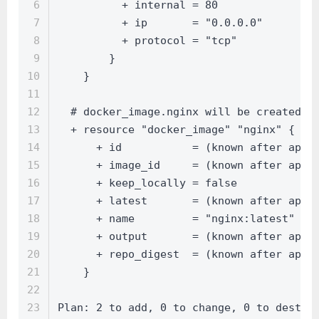
6
          + internal = 80
7
          + ip       = "0.0.0.0"
8
          + protocol = "tcp"
9
        }
10
    }
11
12
  # docker_image.nginx will be created
13
  + resource "docker_image" "nginx" {
14
      + id           = (known after appl
15
      + image_id     = (known after appl
16
      + keep_locally = false
17
      + latest       = (known after appl
18
      + name         = "nginx:latest"
19
      + output       = (known after appl
20
      + repo_digest  = (known after appl
21
    }
22
23
Plan: 2 to add, 0 to change, 0 to destro