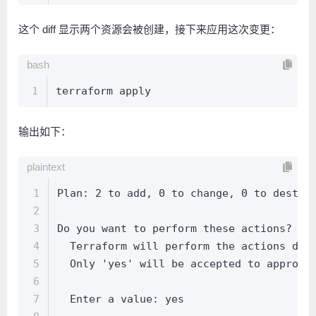
这个 diff 显示两个资源会被创建，接下来应用这次变更：
bash
1
terraform apply
输出如下：
plaintext
1
Plan: 2 to add, 0 to change, 0 to destro
2
3
Do you want to perform these actions?
4
  Terraform will perform the actions des
5
  Only 'yes' will be accepted to approve
6
7
  Enter a value: yes