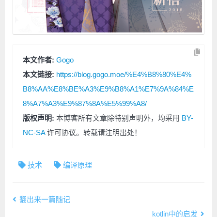
本文作者:
Gogo
本文链接:
https://blog.gogo.moe/%E4%B8%80%E4%
B8%AA%E8%BE%A3%E9%B8%A1%E7%9A%84%E
8%A7%A3%E9%87%8A%E5%99%A8/
版权声明:
本博客所有文章除特别声明外，均采用
BY-
NC-SA
许可协议。转载请注明出处！
技术
编译原理
翻出来一篇随记
kotlin中的启发