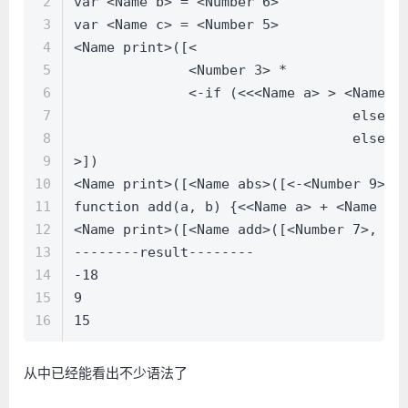
2
var <Name b> = <Number 6>
3
var <Name c> = <Number 5>
4
<Name print>([<
5
              <Number 3> * 
6
              <-if (<<<Name a> > <Name b
7
				  els
8
				  else
9
>])
10
<Name print>([<Name abs>([<-<Number 9>>]
11
function add(a, b) {<<Name a> + <Name b>
12
<Name print>([<Name add>([<Number 7>, <N
13
--------result--------
14
-18
15
9
16
15
从中已经能看出不少语法了