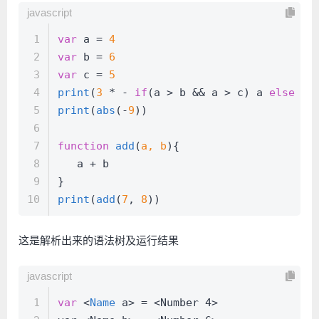
javascript
1
var
 a = 
4
2
var
 b = 
6
3
var
 c = 
5
4
print
(
3
 * - 
if
(a > b && a > c) a 
else
if
5
print
(
abs
(-
9
))
6
7
function
add
(
a, b
){
8
   a + b
9
}
10
print
(
add
(
7
, 
8
))
这是解析出来的语法树及运行结果
javascript
1
var
 <
Name
 a> = <Number 4>