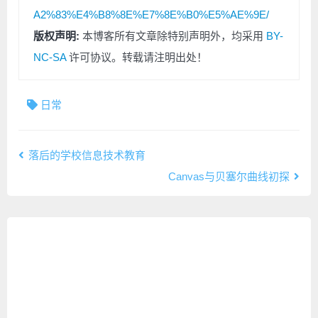
A2%83%E4%B8%8E%E7%8E%B0%E5%AE%9E/
版权声明:
本博客所有文章除特别声明外，均采用
BY-
NC-SA
许可协议。转载请注明出处！
日常
落后的学校信息技术教育
Canvas与贝塞尔曲线初探