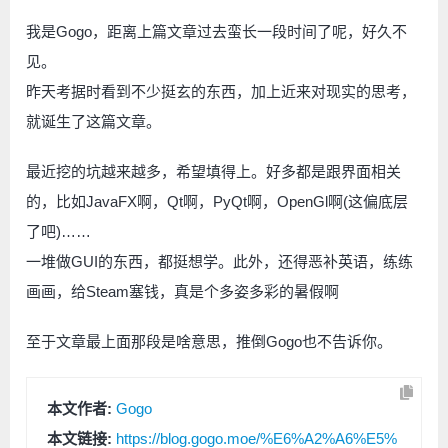
我是Gogo，距离上篇文章过去蛮长一段时间了呢，好久不
见。
昨天考据时看到不少挺玄的东西，加上近来对现实的思考，
就诞生了这篇文章。
最近挖的坑越来越多，希望填得上。好多都是跟界面相关
的，比如JavaFX啊，Qt啊，PyQt啊，OpenGl啊(这偏底层
了吧)……
一堆做GUI的东西，都挺想学。此外，还得恶补英语，练练
画画，给Steam塞钱，真是个多姿多彩的暑假啊
至于文章最上面那段是啥意思，推倒Gogo也不告诉你。
本文作者:
Gogo
本文链接:
https://blog.gogo.moe/%E6%A2%A6%E5%