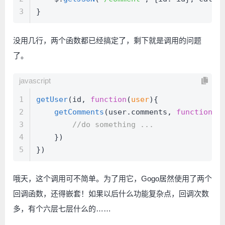
3
}
没用几行，两个函数都已经搞定了，剩下就是调用的问题
了。
javascript
1
getUser
(id, 
function
(
user
){
2
getComments
(user.
comments
, 
function
(
c
3
//do something ...
4
    })
5
})
哦天，这个调用可不简单。为了用它，Gogo居然使用了两个
回调函数，还得嵌套！如果以后什么功能复杂点，回调次数
多，有个六层七层什么的……