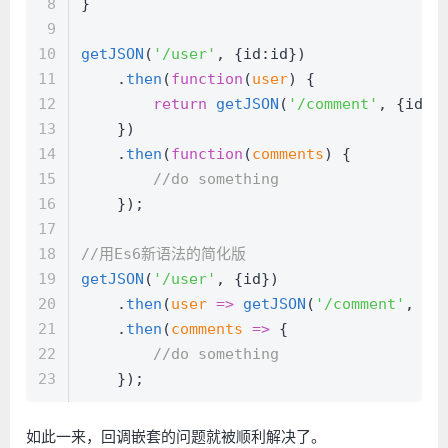
8
}
9
10
getJSON
(
'/user'
, {
id
:id})
11
    .
then
(
function
(
user
) {
12
return
getJSON
(
'/comment'
, {
id
:u
13
    })
14
    .
then
(
function
(
comments
) {
15
//do something
16
    });
17
18
//用Es6新语法的简化版
19
getJSON
(
'/user'
, {id})
20
    .
then
(
user
 =>
getJSON
(
'/comment'
, {
i
21
    .
then
(
comments
 =>
 {
22
//do something
23
    });
如此一来，回调嵌套的问题就被顺利解决了。