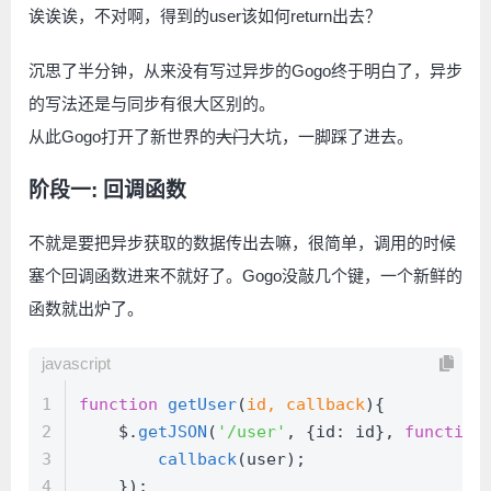
诶诶诶，不对啊，得到的user该如何return出去？
沉思了半分钟，从来没有写过异步的Gogo终于明白了，异步
的写法还是与同步有很大区别的。
从此Gogo打开了新世界的
大门
大坑，一脚踩了进去。
阶段一: 回调函数
不就是要把异步获取的数据传出去嘛，很简单，调用的时候
塞个回调函数进来不就好了。Gogo没敲几个键，一个新鲜的
函数就出炉了。
javascript
1
function
getUser
(
id, callback
){
2
    $.
getJSON
(
'/user'
, {
id
: id}, 
function
3
callback
(user);
4
    });