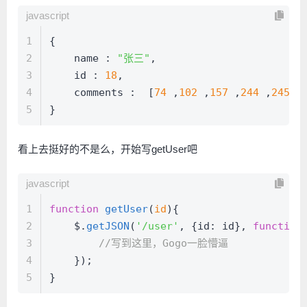
javascript
1
{
2
    name : 
"张三"
,
3
    id : 
18
,
4
    comments :  [
74
 ,
102
 ,
157
 ,
244
 ,
245
]
/
5
}
看上去挺好的不是么，开始写getUser吧
javascript
1
function
getUser
(
id
){
2
    $.
getJSON
(
'/user'
, {
id
: id}, 
function
3
//写到这里，Gogo一脸懵逼
4
    });
5
}