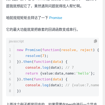
题我就想起它了，果然遇到问题就得找人帮忙啊。
咱就规规矩矩去拜访了一下
Promise
它的最大功能就是把嵌套的回调函数变成串行。
javascript
1
new
Promise
(
function
(
resolve, reject
) {
2
resolve
(
7
);
3
}).
then
(
function
(
data
) {
4
console
.
log
(data); 
// 7
5
return
 {
value
:data,
name
:
'hello'
};
6
}).
then
(
function
(
data
) {
7
console
.
log
(data); 
// {value:7,name:'
8
})
上面这个例子都是同步的，如果需要在then中进行一个异步