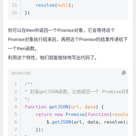
15
resolve
(
null
);
16
})
你可以在then中返回一个Promise对象，它会等待这个
Promise对象执行结束后，再把这个Promise的结果传递给下
一个then函数。
利用这个特性，咱们就能愉快地写出代码了。
javascript
1
/**
2
* 封装getJSON函数，让他返回一个 Promise对象
3
*/
4
function
getJSON
(
url, data
) {
5
return
new
Promise
(
function
(
resolve,
6
        $.
getJSON
(url, data, resolve);
7
    });