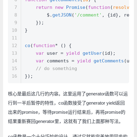
7
return
new
Promise
(
function
(
resolve,
8
        $.
getJSON
(
'/comment'
, {id}, reso
9
    });
10
}
11
12
co
(
function
* () {
13
var
 user = 
yield
getUser
(id);
14
var
 comments = 
yield
getComments
(use
15
// do something
16
});
核心是最后这几行的内容。这里运用了generator函数可以运
行到一半后暂停的特性，co函数接受了generator yield返回
出来的promise，等待promise运行结束后，再将promise的
结果重新赛回generator里，这就有了我们上面那种写法。
co函数是一个十分巧妙的设计，通过它就能完美地用同步的