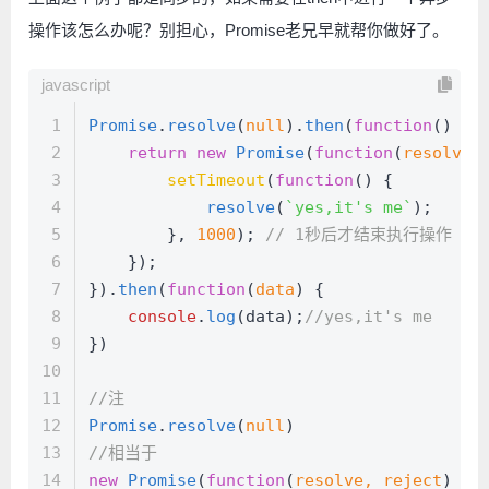
操作该怎么办呢？别担心，Promise老兄早就帮你做好了。
javascript
1
Promise
.
resolve
(
null
).
then
(
function
(
) {
2
return
new
Promise
(
function
(
resolve,
3
setTimeout
(
function
(
) {
4
resolve
(
`yes,it's me`
);
5
        }, 
1000
); 
// 1秒后才结束执行操作
6
    });
7
}).
then
(
function
(
data
) {
8
console
.
log
(data);
//yes,it's me
9
})
10
11
//注
12
Promise
.
resolve
(
null
)
13
//相当于
14
new
Promise
(
function
(
resolve, reject
) {