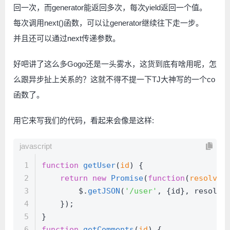
回一次，而generator能返回多次，每次yield返回一个值。
每次调用next()函数，可以让generator继续往下走一步。
并且还可以通过next传递参数。
好吧讲了这么多Gogo还是一头雾水，这货到底有啥用呢，怎
么跟异步扯上关系的？这就不得不提一下TJ大神写的一个co
函数了。
用它来写我们的代码，看起来会像是这样:
javascript
1
function
getUser
(
id
) {
2
return
new
Promise
(
function
(
resolve,
3
        $.
getJSON
(
'/user'
, {id}, resolve
4
    });
5
}
6
function
getComments
(
id
) {